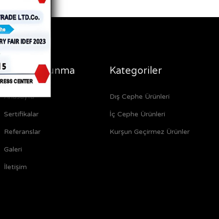
Steel Savunma
Kategoriler
Anasayfa
Dış Cephe Ürünleri
Sertifikalar
İç Cephe Ürünleri
Referanslar
Kurşun Geçirmez Ürünler
Galeri
İletişim