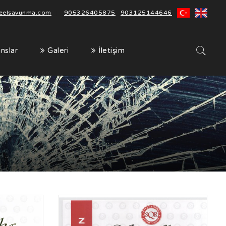
teelsavunma.com
|
905326405875
903125144646
nslar
Galeri
İletişim