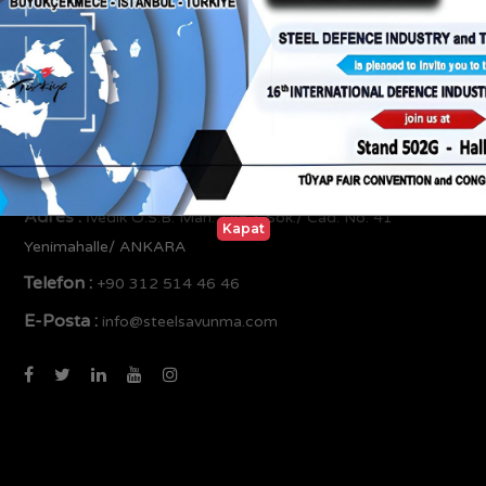
Bize Ulaşın
Adres :
İvedik O.S.B. Mah. 1452. Sok./ Cad. No: 41
Kapat
Yenimahalle/ ANKARA
Telefon :
+90 312 514 46 46
E-Posta :
info@steelsavunma.com