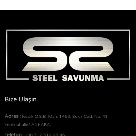
Bize Ulaşın
Adres :
İvedik O.S.B. Mah. 1452. Sok./ Cad. No: 41
Yenimahalle/ ANKARA
Telefon :
+90 312 514 46 46