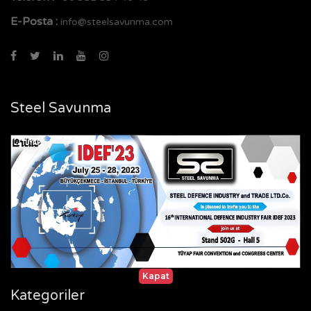
E-Posta :
info@steelsavunma.com
Steel Savunma
Anasayfa
Sertifikalar
Referanslar
Galeri
İletişim
Kapat
Kategoriler